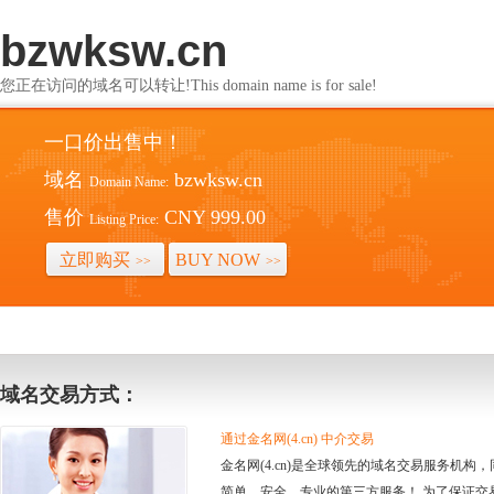
bzwksw.cn
您正在访问的域名可以转让!This domain name is for sale!
一口价出售中！
域名
bzwksw.cn
Domain Name:
售价
CNY 999.00
Listing Price:
立即购买
BUY NOW
>>
>>
域名交易方式：
通过金名网(4.cn) 中介交易
金名网(4.cn)是全球领先的域名交易服务机
简单、安全、专业的第三方服务！ 为了保证交