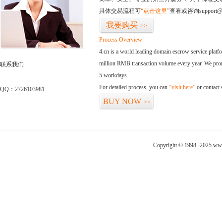
具体交易流程可
“点击这里”
查看或咨询support@
我要购买
>>
Process Overview:
4.cn is a world leading domain escrow service plat
million RMB transaction volume every year. We promi
联系我们
5 workdays.
For detailed process, you can
“visit here”
or contact
QQ：2726103981
BUY NOW
>>
Copyright © 1998 -2025 ww